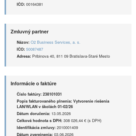
IČO:
00164381
Zmluvný partner
Názov:
O2 Business Services, a. s.
IČO:
50087487
Adresa:
Pribinova 40, 811 09 Bratislava-Staré Mesto
Informácie o faktúre
Číslo faktúry:
238101031
Popis fakturovaného plnenia:
Vytvorenie riešenia
LAN/WLAN v školách 01-02/26
Dátum doručenia:
13.05.2026
Celková hodnota s DPH:
308 026,44 € (s DPH)
Identifikácia zmluvy:
2010001409
Dátum zverejnenia:
03.06.2026