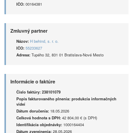
IČO:
00164381
Zmluvný partner
Názov:
H behind, s. r. o.
IČO:
55233627
Adresa:
Tupého 32, 831 01 Bratislava-Nové Mesto
Informácie o faktúre
Číslo faktúry:
238101079
Popis fakturovaného plnenia:
produkcia informačných
videí
Dátum doručenia:
18.05.2026
Celková hodnota s DPH:
42 804,00 € (s DPH)
Identifikácia objednávky:
1000164404
Dátum zverejnenia:
28.05.2026