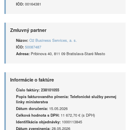
IČO:
00164381
Zmluvný partner
Názov:
O2 Business Services, a. s.
IČO:
50087487
Adresa:
Pribinova 40, 811 09 Bratislava-Staré Mesto
Informácie o faktúre
Číslo faktúry:
238101055
Popis fakturovaného plnenia:
Telefonické služby pevnej
linky ministerstva
Dátum doručenia:
15.05.2026
Celková hodnota s DPH:
11 672,70 € (s DPH)
Identifikácia objednávky:
1000113845
Dátum zverejnenia:
28.05.2026