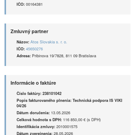
IČO:
00164381
Zmluvný partner
Názov:
Atos Slovakia s. r. o.
IČO:
45650276
Adresa:
Pribinova 19/7828, 811 09 Bratislava
Informácie o faktúre
Číslo faktúry:
238101042
Popis fakturovaného plnenia:
Technická podpora IS VIKI
04/26
Dátum doručenia:
13.05.2026
Celková hodnota s DPH:
116 850,00 € (s DPH)
Identifikácia zmluvy:
2010001575
Dátum zverejnenia:
28.05.2026