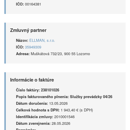
IČO:
00164381
Zmluvný partner
Názov:
ELLMAN, s.r.o.
IČO:
35949309
Adresa:
Muškátová 732/23, 900 55 Lozorno
Informácie o faktúre
Číslo faktúry:
238101026
Popis fakturovaného plnenia:
Služby prevádzky 04/26
Dátum doručenia:
13.05.2026
Celková hodnota s DPH:
1 943,40 € (s DPH)
Identifikácia zmluvy:
2010001546
Dátum zverejnenia:
28.05.2026
Poznámka: