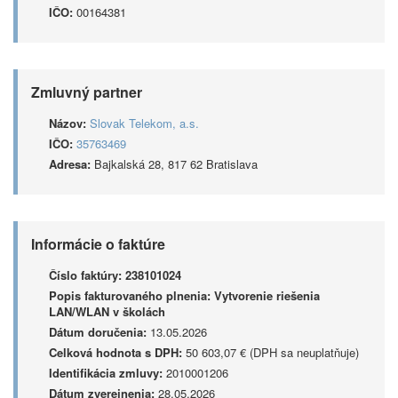
IČO:
00164381
Zmluvný partner
Názov:
Slovak Telekom, a.s.
IČO:
35763469
Adresa:
Bajkalská 28, 817 62 Bratislava
Informácie o faktúre
Číslo faktúry:
238101024
Popis fakturovaného plnenia:
Vytvorenie riešenia
LAN/WLAN v školách
Dátum doručenia:
13.05.2026
Celková hodnota s DPH:
50 603,07 € (DPH sa neuplatňuje)
Identifikácia zmluvy:
2010001206
Dátum zverejnenia:
28.05.2026