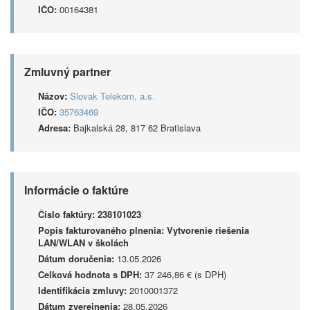
IČO:
00164381
Zmluvný partner
Názov:
Slovak Telekom, a.s.
IČO:
35763469
Adresa:
Bajkalská 28, 817 62 Bratislava
Informácie o faktúre
Číslo faktúry:
238101023
Popis fakturovaného plnenia:
Vytvorenie riešenia
LAN/WLAN v školách
Dátum doručenia:
13.05.2026
Celková hodnota s DPH:
37 246,86 € (s DPH)
Identifikácia zmluvy:
2010001372
Dátum zverejnenia:
28.05.2026