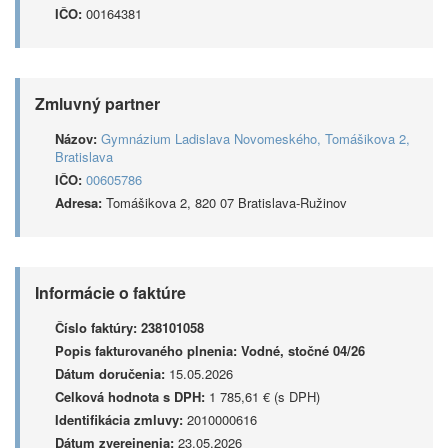
IČO:
00164381
Zmluvný partner
Názov:
Gymnázium Ladislava Novomeského, Tomášikova 2,
Bratislava
IČO:
00605786
Adresa:
Tomášikova 2, 820 07 Bratislava-Ružinov
Informácie o faktúre
Číslo faktúry:
238101058
Popis fakturovaného plnenia:
Vodné, stočné 04/26
Dátum doručenia:
15.05.2026
Celková hodnota s DPH:
1 785,61 € (s DPH)
Identifikácia zmluvy:
2010000616
Dátum zverejnenia:
23.05.2026