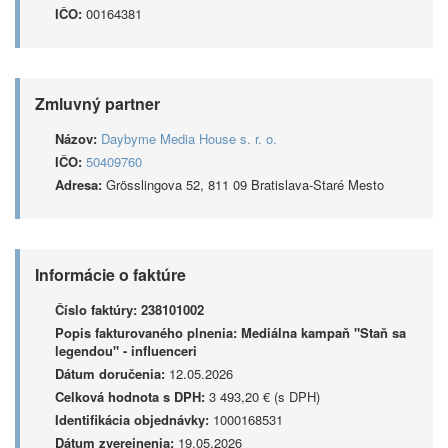
IČO:
00164381
Zmluvný partner
Názov:
Daybyme Media House s. r. o.
IČO:
50409760
Adresa:
Grösslingova 52, 811 09 Bratislava-Staré Mesto
Informácie o faktúre
Číslo faktúry:
238101002
Popis fakturovaného plnenia:
Mediálna kampaň "Staň sa
legendou" - influenceri
Dátum doručenia:
12.05.2026
Celková hodnota s DPH:
3 493,20 € (s DPH)
Identifikácia objednávky:
1000168531
Dátum zverejnenia:
19.05.2026