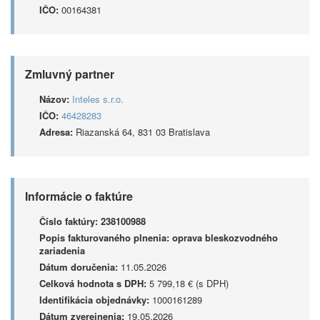
IČO:
00164381
Zmluvný partner
Názov:
Inteles s.r.o.
IČO:
46428283
Adresa:
Riazanská 64, 831 03 Bratislava
Informácie o faktúre
Číslo faktúry:
238100988
Popis fakturovaného plnenia:
oprava bleskozvodného
zariadenia
Dátum doručenia:
11.05.2026
Celková hodnota s DPH:
5 799,18 € (s DPH)
Identifikácia objednávky:
1000161289
Dátum zverejnenia:
19.05.2026