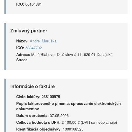
IČO:
00164381
Zmluvný partner
Názov:
Andrej Maruška
IČO:
53847792
Adresa:
Malé Blahovo, Družstevná 11, 929 01 Dunajská
Streda
Informácie o faktúre
Číslo faktúry:
238100979
Popis fakturovaného plnenia:
spracovanie elektronických
dokumentov
Dátum doručenia:
07.05.2026
Celková hodnota s DPH:
2 100,00 € (DPH sa neuplatňuje)
Identifikácia objednávky:
1000168525