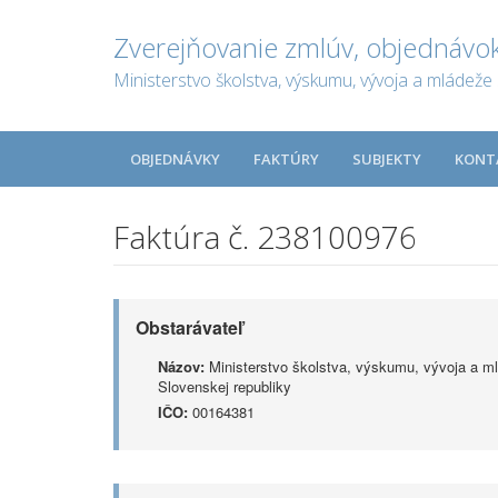
Zverejňovanie zmlúv, objednávok
Ministerstvo školstva, výskumu, vývoja a mládeže 
OBJEDNÁVKY
FAKTÚRY
SUBJEKTY
KONT
Faktúra č. 238100976
Obstarávateľ
Názov:
Ministerstvo školstva, výskumu, vývoja a m
Slovenskej republiky
IČO:
00164381