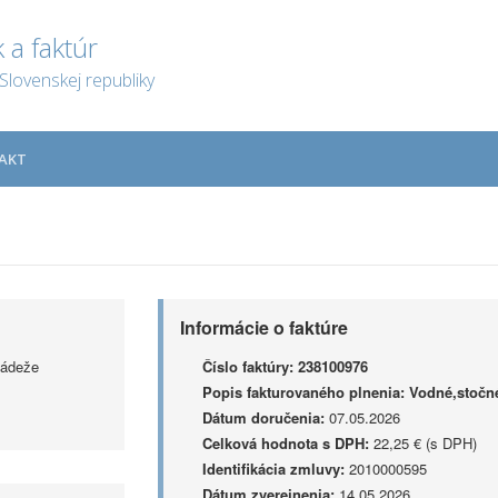
 a faktúr
Slovenskej republiky
AKT
Informácie o faktúre
ládeže
Číslo faktúry:
238100976
Popis fakturovaného plnenia:
Vodné,stočné
Dátum doručenia:
07.05.2026
Celková hodnota s DPH:
22,25 € (s DPH)
Identifikácia zmluvy:
2010000595
Dátum zverejnenia:
14.05.2026