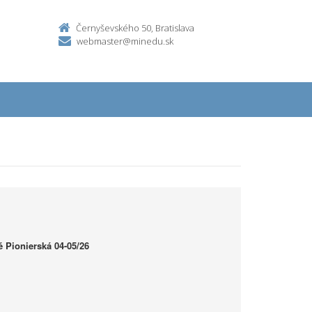
Černyševského 50, Bratislava
webmaster@minedu.sk
 Pionierská 04-05/26