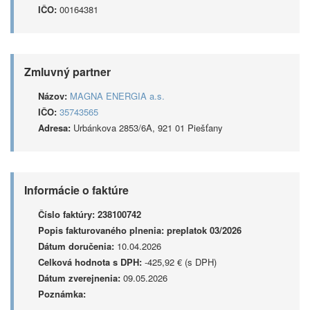
IČO:
00164381
Zmluvný partner
Názov:
MAGNA ENERGIA a.s.
IČO:
35743565
Adresa:
Urbánkova 2853/6A, 921 01 Piešťany
Informácie o faktúre
Číslo faktúry:
238100742
Popis fakturovaného plnenia:
preplatok 03/2026
Dátum doručenia:
10.04.2026
Celková hodnota s DPH:
-425,92 € (s DPH)
Dátum zverejnenia:
09.05.2026
Poznámka: