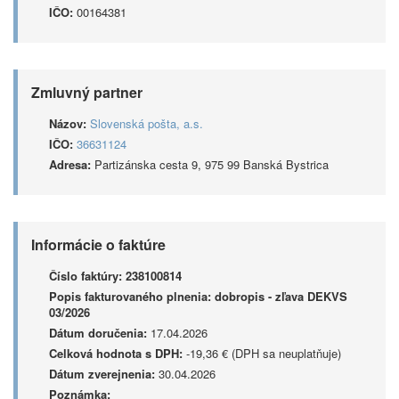
IČO:
00164381
Zmluvný partner
Názov:
Slovenská pošta, a.s.
IČO:
36631124
Adresa:
Partizánska cesta 9, 975 99 Banská Bystrica
Informácie o faktúre
Číslo faktúry:
238100814
Popis fakturovaného plnenia:
dobropis - zľava DEKVS
03/2026
Dátum doručenia:
17.04.2026
Celková hodnota s DPH:
-19,36 € (DPH sa neuplatňuje)
Dátum zverejnenia:
30.04.2026
Poznámka: