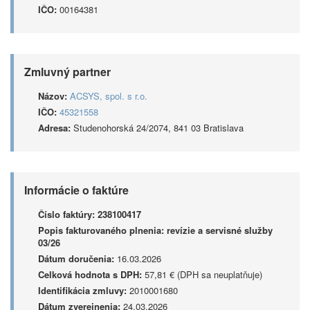
IČO:
00164381
Zmluvný partner
Názov:
ACSYS, spol. s r.o.
IČO:
45321558
Adresa:
Studenohorská 24/2074, 841 03 Bratislava
Informácie o faktúre
Číslo faktúry:
238100417
Popis fakturovaného plnenia:
revízie a servisné služby
03/26
Dátum doručenia:
16.03.2026
Celková hodnota s DPH:
57,81 € (DPH sa neuplatňuje)
Identifikácia zmluvy:
2010001680
Dátum zverejnenia:
24.03.2026