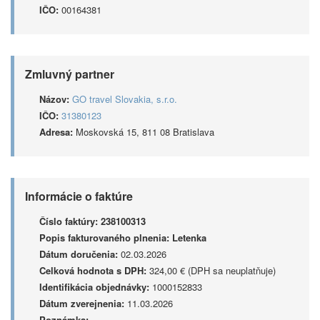
IČO:
00164381
Zmluvný partner
Názov:
GO travel Slovakia, s.r.o.
IČO:
31380123
Adresa:
Moskovská 15, 811 08 Bratislava
Informácie o faktúre
Číslo faktúry:
238100313
Popis fakturovaného plnenia:
Letenka
Dátum doručenia:
02.03.2026
Celková hodnota s DPH:
324,00 € (DPH sa neuplatňuje)
Identifikácia objednávky:
1000152833
Dátum zverejnenia:
11.03.2026
Poznámka: