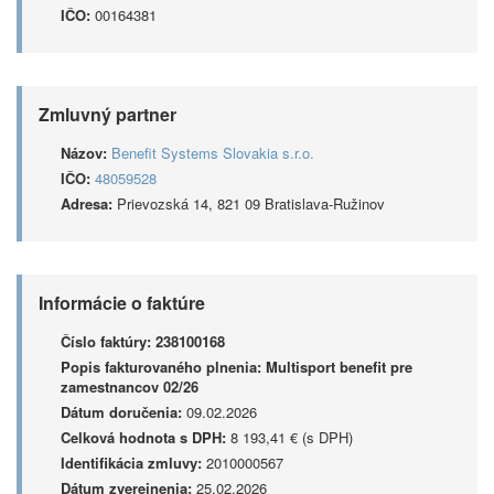
IČO:
00164381
Zmluvný partner
Názov:
Benefit Systems Slovakia s.r.o.
IČO:
48059528
Adresa:
Prievozská 14, 821 09 Bratislava-Ružinov
Informácie o faktúre
Číslo faktúry:
238100168
Popis fakturovaného plnenia:
Multisport benefit pre
zamestnancov 02/26
Dátum doručenia:
09.02.2026
Celková hodnota s DPH:
8 193,41 € (s DPH)
Identifikácia zmluvy:
2010000567
Dátum zverejnenia:
25.02.2026