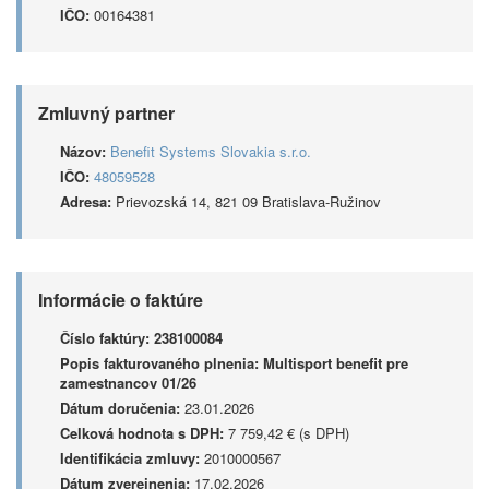
IČO:
00164381
Zmluvný partner
Názov:
Benefit Systems Slovakia s.r.o.
IČO:
48059528
Adresa:
Prievozská 14, 821 09 Bratislava-Ružinov
Informácie o faktúre
Číslo faktúry:
238100084
Popis fakturovaného plnenia:
Multisport benefit pre
zamestnancov 01/26
Dátum doručenia:
23.01.2026
Celková hodnota s DPH:
7 759,42 € (s DPH)
Identifikácia zmluvy:
2010000567
Dátum zverejnenia:
17.02.2026