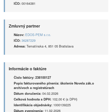
IČO:
00164381
Zmluvný partner
Názov:
EDOS-PEM s.r.o.
IČO:
36287229
Adresa:
Tematínska 4, 851 05 Bratislava
Informácie o faktúre
Číslo faktúry:
238100127
Popis fakturovaného plnenia:
školenie Novela zák.o
archívoch a registratúrach
Dátum doručenia:
04.02.2026
Celková hodnota s DPH:
102,00 € (s DPH)
Identifikácia objednávky:
1000139225
Dátum zverejnenia:
11.02.2026