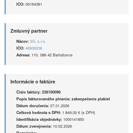
IČO:
00164381
Zmluvný partner
Názov:
3G, s.r.o.
IČO:
46936238
Adresa:
110, 086 42 Bartošovce
Informácie o faktúre
Číslo faktúry:
238100096
Popis fakturovaného plnenia:
zabezpečenie plakiet
Dátum doručenia:
27.01.2026
Celková hodnota s DPH:
1 849,00 € (s DPH)
Identifikácia objednávky:
1000141850
Dátum zverejnenia:
10.02.2026
Poznámka: