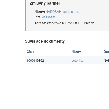
Zmluvný partner
Názov:
NADOSAH, spol. s r. o.
IČO:
45329753
Adresa:
Weberova 6967/2, 080 01 Prešov
Súvisiace dokumenty
Číslo
Názov
Dod
1000139862
Letenka
NAD