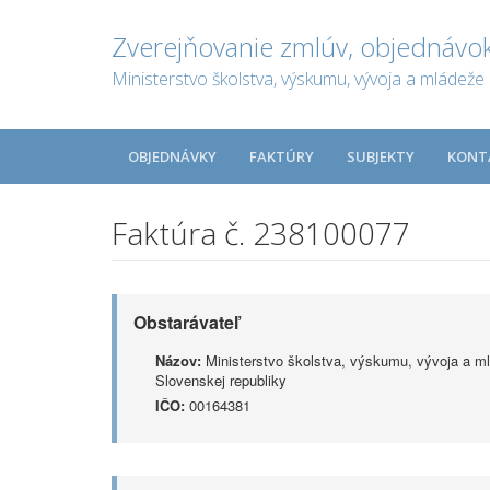
Zverejňovanie zmlúv, objednávok
Ministerstvo školstva, výskumu, vývoja a mládeže 
OBJEDNÁVKY
FAKTÚRY
SUBJEKTY
KONT
Faktúra č. 238100077
Obstarávateľ
Názov:
Ministerstvo školstva, výskumu, vývoja a m
Slovenskej republiky
IČO:
00164381