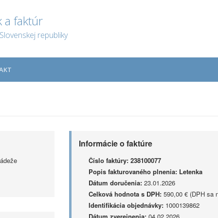
 a faktúr
Slovenskej republiky
AKT
Informácie o faktúre
ládeže
Číslo faktúry:
238100077
Popis fakturovaného plnenia:
Letenka
Dátum doručenia:
23.01.2026
Celková hodnota s DPH:
590,00 € (DPH sa n
Identifikácia objednávky:
1000139862
Dátum zverejnenia:
04.02.2026