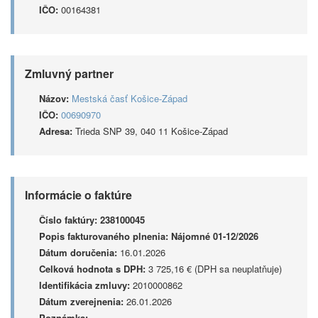
IČO:
00164381
Zmluvný partner
Názov:
Mestská časť Košice-Západ
IČO:
00690970
Adresa:
Trieda SNP 39, 040 11 Košice-Západ
Informácie o faktúre
Číslo faktúry:
238100045
Popis fakturovaného plnenia:
Nájomné 01-12/2026
Dátum doručenia:
16.01.2026
Celková hodnota s DPH:
3 725,16 € (DPH sa neuplatňuje)
Identifikácia zmluvy:
2010000862
Dátum zverejnenia:
26.01.2026
Poznámka: