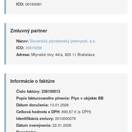
IČO:
00164381
Zmluvný partner
Názov:
Slovenský plynárenský priemysel, a.s.
IČO:
35815256
Adresa:
Mlynské nivy 44/a, 825 11 Bratislava
Informácie o faktúre
Číslo faktúry:
238100013
Popis fakturovaného plnenia:
Plyn v objekte BB
Dátum doručenia:
13.01.2026
Celková hodnota s DPH:
690,67 € (s DPH)
Identifikácia zmluvy:
2010000379
Dátum zverejnenia:
22.01.2026
Poznámka: