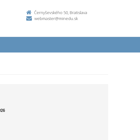
Černyševského 50, Bratislava
webmaster@minedu.sk
026