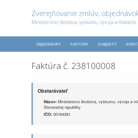
Zverejňovanie zmlúv, objednávok
Ministerstvo školstva, výskumu, vývoja a mládeže 
OBJEDNÁVKY
FAKTÚRY
SUBJEKTY
KONT
Faktúra č. 238100008
Obstarávateľ
Názov:
Ministerstvo školstva, výskumu, vývoja a m
Slovenskej republiky
IČO:
00164381