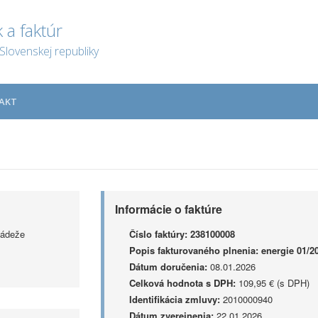
 a faktúr
Slovenskej republiky
AKT
Informácie o faktúre
ládeže
Číslo faktúry:
238100008
Popis fakturovaného plnenia:
energie 01/2
Dátum doručenia:
08.01.2026
Celková hodnota s DPH:
109,95 € (s DPH)
Identifikácia zmluvy:
2010000940
Dátum zverejnenia:
22.01.2026