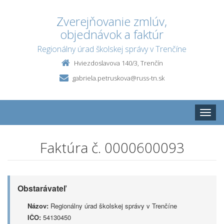
Zverejňovanie zmlúv,
objednávok a faktúr
Regionálny úrad školskej správy v Trenčíne
Hviezdoslavova 140/3, Trenčín
gabriela.petruskova@russ-tn.sk
Toggle
naviga
Faktúra č. 0000600093
Obstarávateľ
Názov:
Regionálny úrad školskej správy v Trenčíne
IČO:
54130450