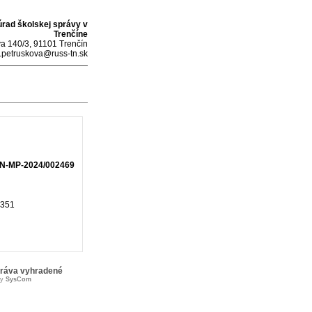
úrad školskej správy v
Trenčíne
a 140/3, 91101 Trenčín
.petruskova@russ-tn.sk
N-MP-2024/002469
351
práva vyhradené
by
SysCom