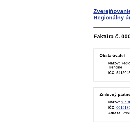
Zverejňovanie
Regionálny úr
Faktúra č. 0
Obstarávateľ
Názov:
Region
Trenčíne
IČO:
541304
Zmluvný partne
Názov:
Minis
IČO:
001518
Adresa:
Pribi