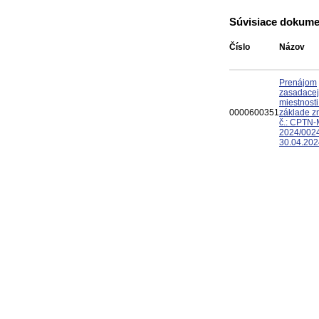
Súvisiace dokume
Číslo
Názov
Prenájom
zasadacej
miestnosti
0000600351
základe z
č.: CPTN-
2024/002
30.04.202