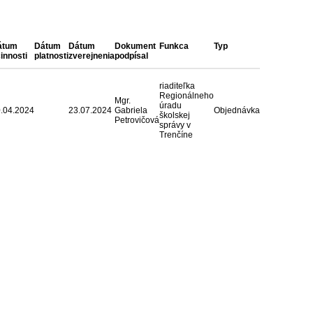
átum
Dátum
Dátum
Dokument
Funkca
Typ
innosti
platnosti
zverejnenia
podpísal
riaditeľka
Regionálneho
Mgr.
úradu
.04.2024
23.07.2024
Gabriela
Objednávka
školskej
Petrovičová
správy v
Trenčíne