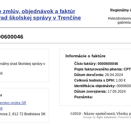
 zmlúv, objednávok a faktúr
Regionálny 
ad školskej správy v Trenčíne
Hviezdoslavov
gabriela
000600046
Informácie o faktúre
álny úrad školskej správy v
Číslo faktúry:
0000600046
Popis fakturovaného plnenia:
CPT
50
Dátum doručenia:
26.04.2024
Celková hodnota s DPH:
1,00 €
Identifikácia objednávky:
0000600
Dátum zverejnenia:
17.05.2024
r
Poznámka:
terstvo vnútra SR
66
©2010 - Názov spoločnosti, Všetky 
nova 2, 812 72 Bratislava SK
Design by
Aglo solutions
, Powered 