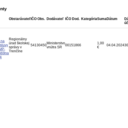
nty
Obstarávateľ
IČO Obs.
Dodávateľ
IČO Dod.
Kategória
Suma
Dátum
D
úč
Regionálny
 na
úrad školskej
Ministerstvo
1,00
mluvy
54130450
00151866
04.04.2024
30
správy v
vnútra SR
€
MP-
Trenčíne
469na
4