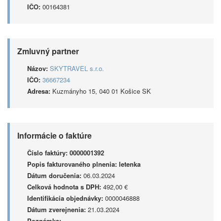
IČO:
00164381
Zmluvný partner
Názov:
SKYTRAVEL s.r.o.
IČO:
36667234
Adresa:
Kuzmányho 15, 040 01 Košice SK
Informácie o faktúre
Číslo faktúry:
0000001392
Popis fakturovaného plnenia:
letenka
Dátum doručenia:
06.03.2024
Celková hodnota s DPH:
492,00 €
Identifikácia objednávky:
0000046888
Dátum zverejnenia:
21.03.2024
Poznámka: