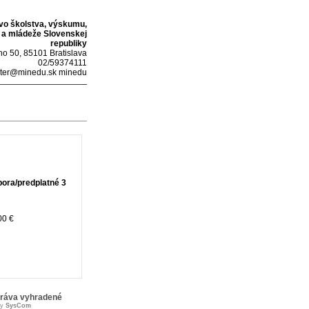
tvo školstva, výskumu,
 a mládeže Slovenskej
republiky
o 50, 85101 Bratislava
02/59374111
ter@minedu.sk minedu
ora/predplatné 3
00 €
práva vyhradené
by
SysCom