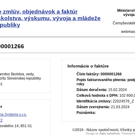
 zmlúv, objednávok a faktúr
Ministers
vývoja
školstva, výskumu, vývoja a mládeže
Černyševskéh
publiky
webmas
000001266
Informácie o faktúre
erstvo školstva, vedy,
Číslo faktúry:
0000001266
rtu Slovenskej republiky
Popis fakturovaného plnenia:
podp
81
roky
Dátum doručenia:
15.02.2024
Celková hodnota s DPH:
102 600,
Identifikácia zmluvy:
Z2024576_Z
r
Dátum zverejnenia:
21.03.2024
Poznámka:
ma Systems s.r.o.
22
ovského 14, 851 01
©2010 - Názov spoločnosti, Všetky 
Design by
Aglo solutions
, Powered 