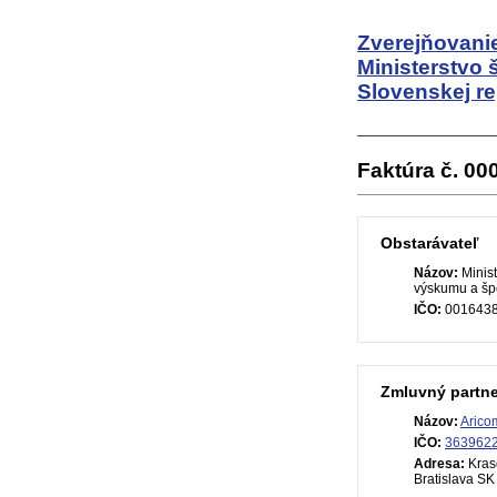
Zverejňovanie
Ministerstvo 
Slovenskej re
Faktúra č. 0
Obstarávateľ
Názov:
Minist
výskumu a špo
IČO:
001643
Zmluvný partne
Názov:
Arico
IČO:
363962
Adresa:
Kras
Bratislava SK