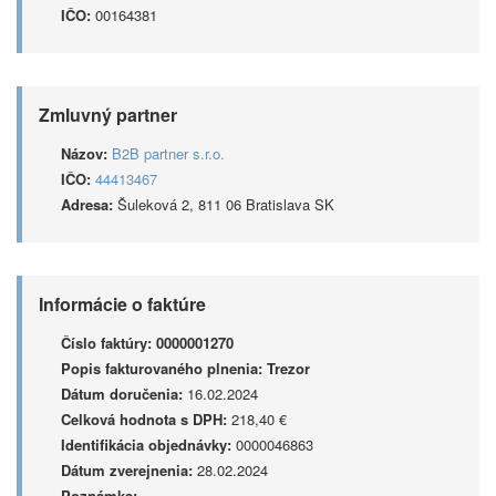
IČO:
00164381
Zmluvný partner
Názov:
B2B partner s.r.o.
IČO:
44413467
Adresa:
Šuleková 2, 811 06 Bratislava SK
Informácie o faktúre
Číslo faktúry:
0000001270
Popis fakturovaného plnenia:
Trezor
Dátum doručenia:
16.02.2024
Celková hodnota s DPH:
218,40 €
Identifikácia objednávky:
0000046863
Dátum zverejnenia:
28.02.2024
Poznámka: