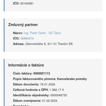
IČO:
00164381
Zmluvný partner
Názov:
Ing. Peter Gerši - GC Tech.
IČO:
36880574
Adresa:
Jilemnického 6, 911 01 Trenčin SK
Informácie o faktúre
Číslo faktúry:
0000001113
Popis fakturovaného plnenia:
Kancelárske potreby
Dátum doručenia:
19.01.2024
Celková hodnota s DPH:
1 962,17 €
Identifikácia objednávky:
0000046730
Dátum zverejnenia:
01.02.2024
Poznámka: