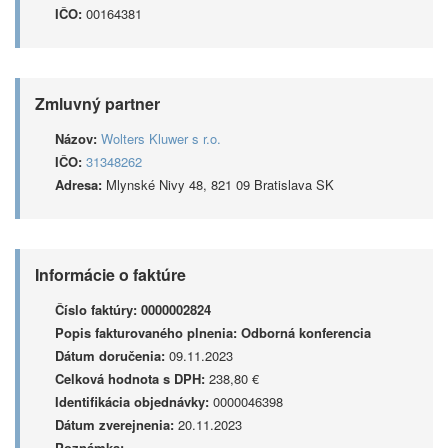
IČO:
00164381
Zmluvný partner
Názov:
Wolters Kluwer s r.o.
IČO:
31348262
Adresa:
Mlynské Nivy 48, 821 09 Bratislava SK
Informácie o faktúre
Číslo faktúry:
0000002824
Popis fakturovaného plnenia:
Odborná konferencia
Dátum doručenia:
09.11.2023
Celková hodnota s DPH:
238,80 €
Identifikácia objednávky:
0000046398
Dátum zverejnenia:
20.11.2023
Poznámka: