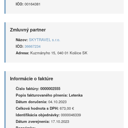
IČO:
00164381
Zmluvný partner
Názov:
SKYTRAVEL s.r.o.
IČO:
36667234
Adresa:
Kuzmányho 15, 040 01 Košice SK
Informácie o faktúre
Číslo faktúry:
0000002555
Popis fakturovaného plnenia:
Letenka
Dátum doručenia:
04.10.2023
Celková hodnota s DPH:
673,00 €
Identifikácia objednávky:
0000046339
Dátum zverejnenia:
17.10.2023
Poznámka: