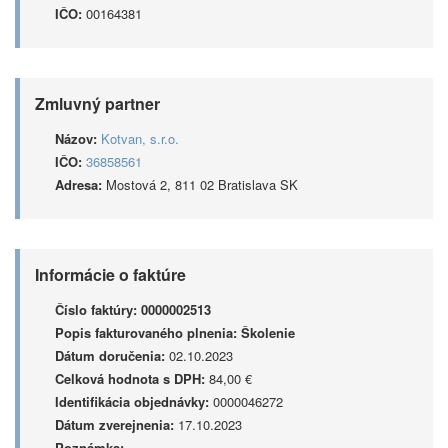
IČO:
00164381
Zmluvný partner
Názov:
Kotvan, s.r.o.
IČO:
36858561
Adresa:
Mostová 2, 811 02 Bratislava SK
Informácie o faktúre
Číslo faktúry:
0000002513
Popis fakturovaného plnenia:
Školenie
Dátum doručenia:
02.10.2023
Celková hodnota s DPH:
84,00 €
Identifikácia objednávky:
0000046272
Dátum zverejnenia:
17.10.2023
Poznámka: