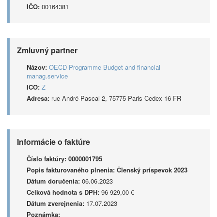
IČO:
00164381
Zmluvný partner
Názov:
OECD Programme Budget and financial
manag.service
IČO:
Z
Adresa:
rue André-Pascal 2, 75775 Paris Cedex 16 FR
Informácie o faktúre
Číslo faktúry:
0000001795
Popis fakturovaného plnenia:
Členský príspevok 2023
Dátum doručenia:
06.06.2023
Celková hodnota s DPH:
96 929,00 €
Dátum zverejnenia:
17.07.2023
Poznámka: