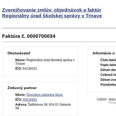
Zverejňovanie zmlúv, objednávok a faktúr
Regionálny úrad školskej správy v Trnave
Faktúra č. 0000700034
Obstarávateľ
Informácie o 
Názov:
Regionálny úrad školskej správy v
Číslo fakt
Trnave
Popis fakt
IČO:
54130531
Dátum dor
Celková h
Dátum zve
Poznámka
Zmluvný partner
Názov:
Špeciálna základná škola
©2010 - Názo
IČO:
35629983
Desig
Adresa:
Šafárikova 38, 924 01 Galanta
SK