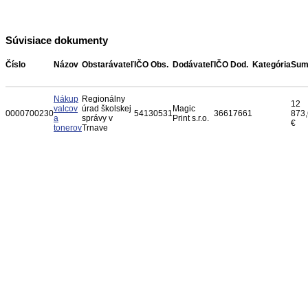
Súvisiace dokumenty
Číslo
Názov
Obstarávateľ
IČO Obs.
Dodávateľ
IČO Dod.
Kategória
Sum
Nákup
Regionálny
12
valcov
úrad školskej
Magic
0000700230
54130531
36617661
873
a
správy v
Print s.r.o.
€
tonerov
Trnave