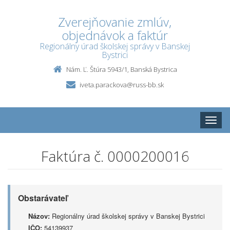
Zverejňovanie zmlúv,
objednávok a faktúr
Regionálny úrad školskej správy v Banskej
Bystrici
Nám. Ľ. Štúra 5943/1, Banská Bystrica
iveta.parackova@russ-bb.sk
Toggle
naviga
Faktúra č. 0000200016
Obstarávateľ
Názov:
Regionálny úrad školskej správy v Banskej Bystrici
IČO:
54139937