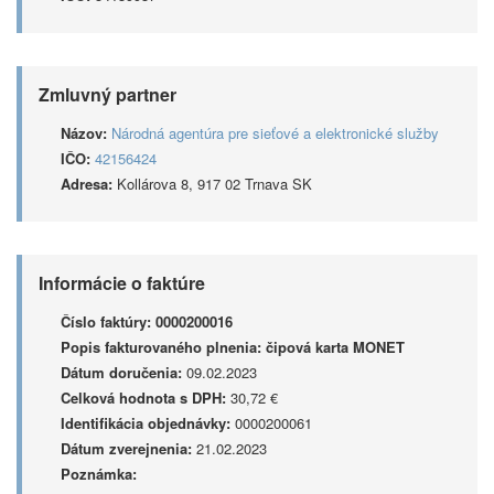
Zmluvný partner
Názov:
Národná agentúra pre sieťové a elektronické služby
IČO:
42156424
Adresa:
Kollárova 8, 917 02 Trnava SK
Informácie o faktúre
Číslo faktúry:
0000200016
Popis fakturovaného plnenia:
čipová karta MONET
Dátum doručenia:
09.02.2023
Celková hodnota s DPH:
30,72 €
Identifikácia objednávky:
0000200061
Dátum zverejnenia:
21.02.2023
Poznámka: