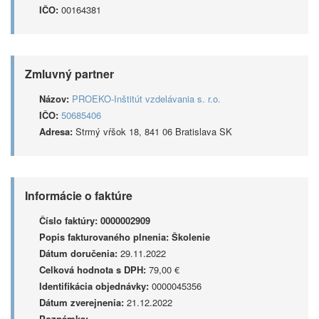
IČO:
00164381
Zmluvný partner
Názov:
PROEKO-Inštitút vzdelávania s. r.o.
IČO:
50685406
Adresa:
Strmý vŕšok 18, 841 06 Bratislava SK
Informácie o faktúre
Číslo faktúry:
0000002909
Popis fakturovaného plnenia:
Školenie
Dátum doručenia:
29.11.2022
Celková hodnota s DPH:
79,00 €
Identifikácia objednávky:
0000045356
Dátum zverejnenia:
21.12.2022
Poznámka: