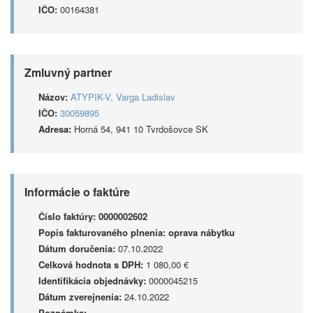
IČO:
00164381
Zmluvný partner
Názov:
ATYPIK-V, Varga Ladislav
IČO:
30059895
Adresa:
Horná 54, 941 10 Tvrdošovce SK
Informácie o faktúre
Číslo faktúry:
0000002602
Popis fakturovaného plnenia:
oprava nábytku
Dátum doručenia:
07.10.2022
Celková hodnota s DPH:
1 080,00 €
Identifikácia objednávky:
0000045215
Dátum zverejnenia:
24.10.2022
Poznámka: