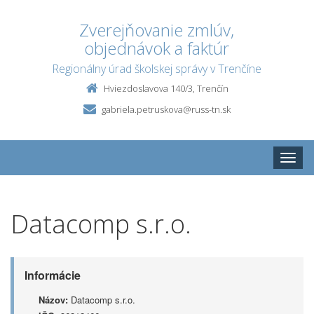
Zverejňovanie zmlúv,
objednávok a faktúr
Regionálny úrad školskej správy v Trenčíne
Hviezdoslavova 140/3, Trenčín
gabriela.petruskova@russ-tn.sk
Toggle
naviga
Datacomp s.r.o.
Informácie
Názov:
Datacomp s.r.o.