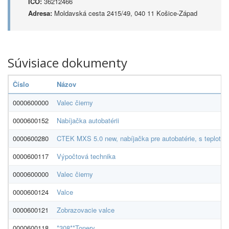
IČO:
36212466
Adresa:
Moldavská cesta 2415/49, 040 11 Košice-Západ
Súvisiace dokumenty
Číslo
Názov
0000600000
Valec čierny
0000600152
Nabíjačka autobatérii
0000600280
CTEK MXS 5.0 new, nabíjačka pre autobatérie, s teplotn
0000600117
Výpočtová technika
0000600000
Valec čierny
0000600124
Valce
0000600121
Zobrazovacie valce
0000600118
*308**Tonery