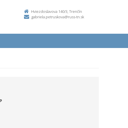
Hviezdoslavova 140/3, Trenčín
gabriela.petruskova@russ-tn.sk
P