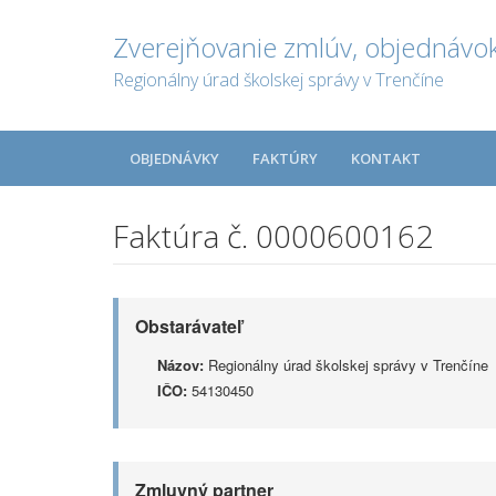
Zverejňovanie zmlúv, objednávok
Regionálny úrad školskej správy v Trenčíne
OBJEDNÁVKY
FAKTÚRY
KONTAKT
Faktúra č. 0000600162
Obstarávateľ
Názov:
Regionálny úrad školskej správy v Trenčíne
IČO:
54130450
Zmluvný partner