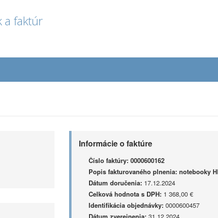
 a faktúr
Informácie o faktúre
Číslo faktúry:
0000600162
Popis fakturovaného plnenia:
notebooky H
Dátum doručenia:
17.12.2024
Celková hodnota s DPH:
1 368,00 €
Identifikácia objednávky:
0000600457
Dátum zverejnenia:
31.12.2024