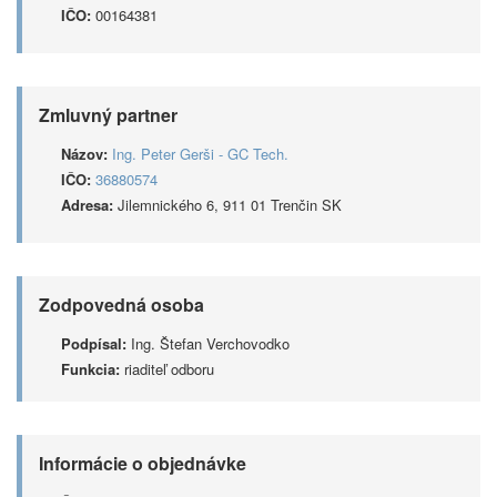
IČO:
00164381
Zmluvný partner
Názov:
Ing. Peter Gerši - GC Tech.
IČO:
36880574
Adresa:
Jilemnického 6, 911 01 Trenčin SK
Zodpovedná osoba
Podpísal:
Ing. Štefan Verchovodko
Funkcia:
riaditeľ odboru
Informácie o objednávke