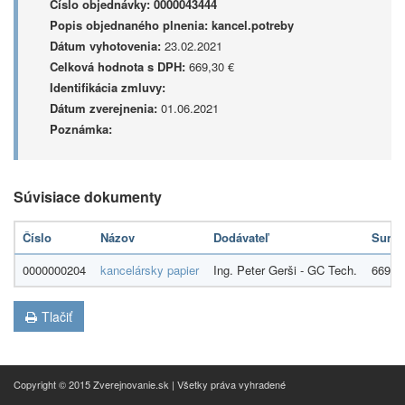
Číslo objednávky:
0000043444
Popis objednaného plnenia:
kancel.potreby
Dátum vyhotovenia:
23.02.2021
Celková hodnota s DPH:
669,30 €
Identifikácia zmluvy:
Dátum zverejnenia:
01.06.2021
Poznámka:
Súvisiace dokumenty
Číslo
Názov
Dodávateľ
Suma
0000000204
kancelársky papier
Ing. Peter Gerši - GC Tech.
669,3
Tlačiť
Copyright © 2015 Zverejnovanie.sk | Všetky práva vyhradené