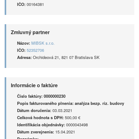
IČO:
00164381
Zmluvný partner
Názov:
MIBSK s.r.o.
IČO:
52352706
Adresa:
Orchideová 21, 821 07 Bratislava SK
Informácie o faktúre
Číslo faktúry:
0000000230
Popis fakturovaného plnenia:
analýza bezp. riz. budovy
Dátum doručenia:
03.03.2021
Celková hodnota s DPH:
500,00 €
Identifikácia objednávky:
0000043498
Dátum zverejnenia:
15.04.2021
Poznámka: