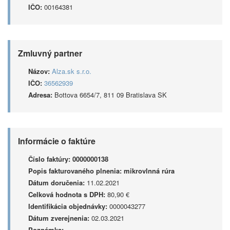
IČO:
00164381
Zmluvný partner
Názov:
Alza.sk s.r.o.
IČO:
36562939
Adresa:
Bottova 6654/7, 811 09 Bratislava SK
Informácie o faktúre
Číslo faktúry:
0000000138
Popis fakturovaného plnenia:
mikrovlnná rúra
Dátum doručenia:
11.02.2021
Celková hodnota s DPH:
80,90 €
Identifikácia objednávky:
0000043277
Dátum zverejnenia:
02.03.2021
Poznámka: