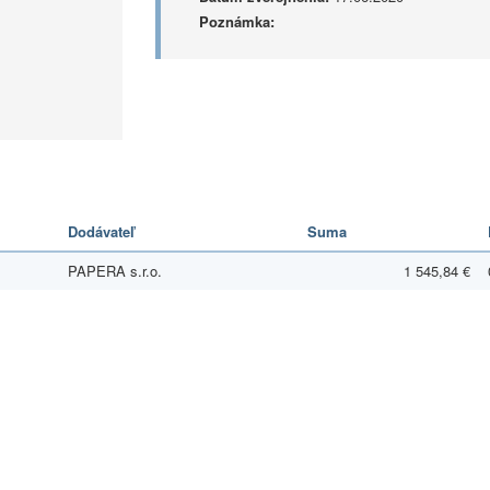
Poznámka:
Dodávateľ
Suma
PAPERA s.r.o.
1 545,84 €