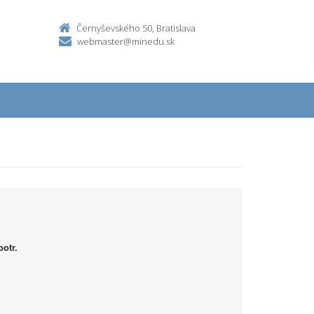
Černyševského 50, Bratislava
webmaster@minedu.sk
otr.