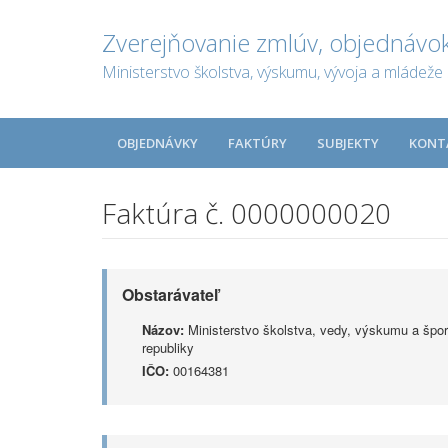
Zverejňovanie zmlúv, objednávok
Ministerstvo školstva, výskumu, vývoja a mládeže 
OBJEDNÁVKY
FAKTÚRY
SUBJEKTY
KONT
Faktúra č. 0000000020
Obstarávateľ
Názov:
Ministerstvo školstva, vedy, výskumu a špor
republiky
IČO:
00164381