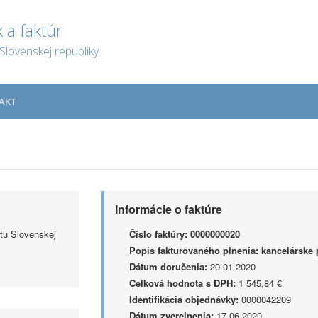
 a faktúr
Slovenskej republiky
AKT
Informácie o faktúre
tu Slovenskej
Číslo faktúry:
0000000020
Popis fakturovaného plnenia:
kancelárske p
Dátum doručenia:
20.01.2020
Celková hodnota s DPH:
1 545,84 €
Identifikácia objednávky:
0000042209
Dátum zverejnenia:
17.06.2020