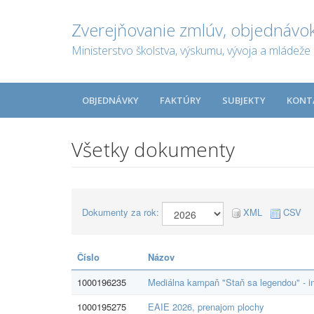
Zverejňovanie zmlúv, objednávok
Ministerstvo školstva, výskumu, vývoja a mládeže 
OBJEDNÁVKY
FAKTÚRY
SUBJEKTY
KONT
Všetky dokumenty
Dokumenty za rok:
XML
CSV
Číslo
Názov
1000196235
Mediálna kampaň "Staň sa legendou" - in
1000195275
EAIE 2026, prenajom plochy