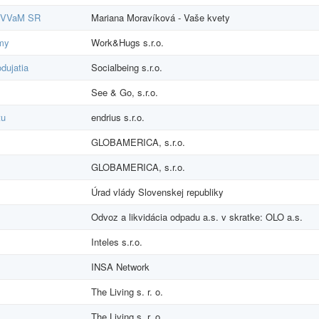
MŠVVaM SR
Mariana Moravíková - Vaše kvety
rmy
Work&Hugs s.r.o.
dujatia
Socialbeing s.r.o.
See & Go, s.r.o.
tu
endrius s.r.o.
GLOBAMERICA, s.r.o.
GLOBAMERICA, s.r.o.
Úrad vlády Slovenskej republiky
Odvoz a likvidácia odpadu a.s. v skratke: OLO a.s.
Inteles s.r.o.
INSA Network
The Living s. r. o.
The Living s. r. o.