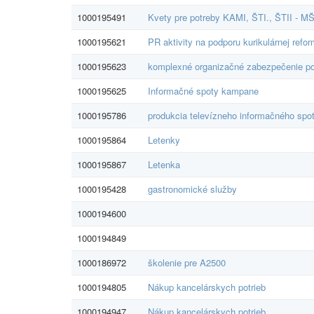
1000195491
Kvety pre potreby KAMI, ŠTI., ŠTII - 
1000195621
PR aktivity na podporu kurikulárnej refo
1000195623
komplexné organizačné zabezpečenie po
1000195625
Informačné spoty kampane
1000195786
produkcia televízneho informačného spo
1000195864
Letenky
1000195867
Letenka
1000195428
gastronomické služby
1000194600
1000194849
1000186972
školenie pre A2500
1000194805
Nákup kancelárskych potrieb
1000194947
Nákup kancelárskych potrieb