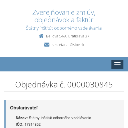
Zverejňovanie zmlúv,
objednávok a faktúr
Štátny inštitút odborného vzdelávania
Bellova 54/A, Bratislava 37
sekretariat@siov.sk
Toggle
naviga
Objednávka č. 0000030845
Obstarávateľ
Názov:
Štátny inštitút odborného vzdelávania
IČO:
17314852