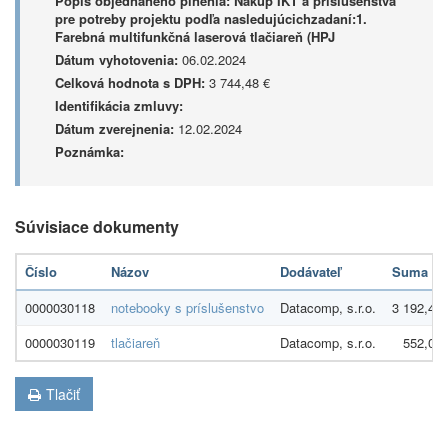
Popis objednaného plnenia:
Nákup IKT a príslušenstva
pre potreby projektu podľa nasledujúcichzadaní:1.
Farebná multifunkčná laserová tlačiareň (HPJ
Dátum vyhotovenia:
06.02.2024
Celková hodnota s DPH:
3 744,48 €
Identifikácia zmluvy:
Dátum zverejnenia:
12.02.2024
Poznámka:
Súvisiace dokumenty
Číslo
Názov
Dodávateľ
Suma
0000030118
notebooky s príslušenstvo
Datacomp, s.r.o.
3 192,48 
0000030119
tlačiareň
Datacomp, s.r.o.
552,00 
Tlačiť