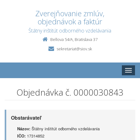
Zverejňovanie zmlúv,
objednávok a faktúr
Štátny inštitút odborného vzdelávania
Bellova 54/A, Bratislava 37
sekretariat@siov.sk
Toggle
naviga
Objednávka č. 0000030843
Obstarávateľ
Názov:
Štátny inštitút odborného vzdelávania
IČO:
17314852