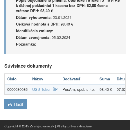
Popis objednaného plnenia:
USB token eToken 5110 FIPS
k štátnej pokladnici 1 kscena bez DPH: 82,00 €cena
vrátane DPH: 98,40 €
Dátum vyhotovenia:
23.01.2024
Celková hodnota s DPH:
98,40 €
Identifikácia zmluvy:
Dátum zverejnenia:
05.02.2024
Poznámka:
Súvisiace dokumenty
Číslo
Názov
Dodávateľ
Suma
Dátum
0000030086
USB Token ŠP
PosAm, spol. s.r.o.
98,40 €
07.02.2
Tlačiť
Copyright © 2015 Zverejnovanie.sk | Všetky práva vyhradené