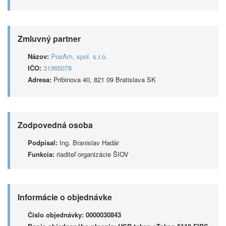
Zmluvný partner
Názov:
PosAm, spol. s.r.o.
IČO:
31365078
Adresa:
Pribinova 40, 821 09 Bratislava SK
Zodpovedná osoba
Podpísal:
Ing. Branislav Hadár
Funkcia:
riaditeľ organizácie ŠIOV
Informácie o objednávke
Číslo objednávky:
0000030843