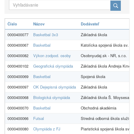
Číslo
Názov
Dodávateľ
0000400077
Basketbal 3x3
Základná škola
0000400067
Basketbal
Katolícka spojená škola sv. V
0000400082
Výkon zodpod. osoby
Osobnyudaj.sk - NR, s.r.o.
0000400102
Geografická olympiáda
Základná škola Andreja Kmeťa
0000400069
Basketbal
Spojená škola
0000400097
OK Dejepisná olympiáda
Základná škola
0000400068
Biologická olympiáda
Základná škola Š. Moysesa
0000400070
Basketbal
Obchodná akadémia
0000400066
Futsal
Stredná odborná škola služieb
0000400080
Olympiáda z FJ
Piaristická spojená škola sv.