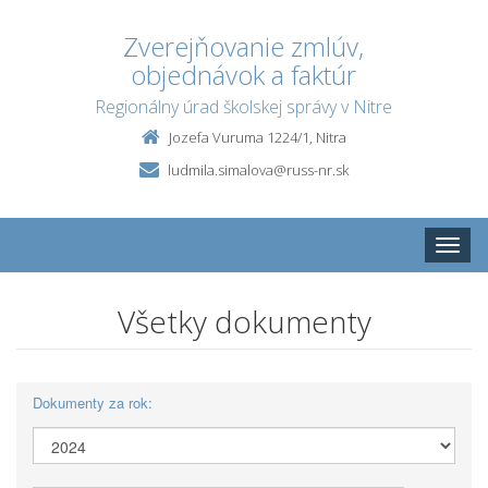
Zverejňovanie zmlúv,
objednávok a faktúr
Regionálny úrad školskej správy v Nitre
Jozefa Vuruma 1224/1, Nitra
ludmila.simalova@russ-nr.sk
Toggle
naviga
Všetky dokumenty
Dokumenty za rok: