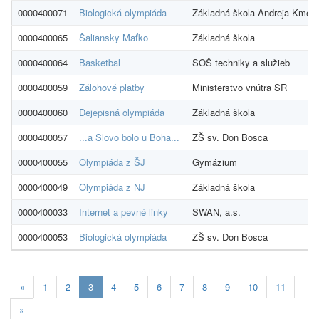
0000400071
Biologická olympiáda
Základná škola Andreja Kmeťa
0000400065
Šaliansky Maťko
Základná škola
0000400064
Basketbal
SOŠ techniky a služieb
0000400059
Zálohové platby
Ministerstvo vnútra SR
0000400060
Dejepisná olympiáda
Základná škola
0000400057
...a Slovo bolo u Boha...
ZŠ sv. Don Bosca
0000400055
Olympiáda z ŠJ
Gymázium
0000400049
Olympiáda z NJ
Základná škola
0000400033
Internet a pevné linky
SWAN, a.s.
0000400053
Biologická olympiáda
ZŠ sv. Don Bosca
Aktualna-
«
1
2
3
4
5
6
7
8
9
10
11
stranka
»
3