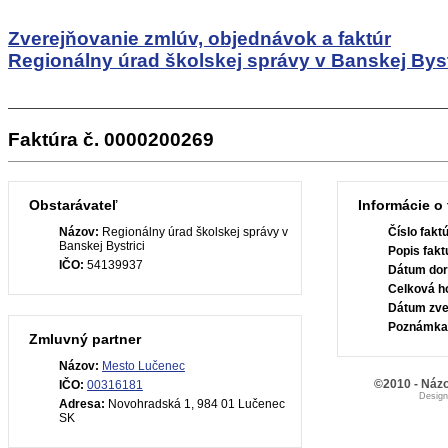
Zverejňovanie zmlúv, objednávok a faktúr
Regionálny úrad školskej správy v Banskej Byst
Faktúra č. 0000200269
Obstarávateľ
Informácie o 
Názov:
Regionálny úrad školskej správy v
Číslo fakt
Banskej Bystrici
Popis fakt
IČO:
54139937
Dátum dor
Celková h
Dátum zve
Poznámka
Zmluvný partner
Názov:
Mesto Lučenec
©2010 - Názo
IČO:
00316181
Desig
Adresa:
Novohradská 1, 984 01 Lučenec
SK