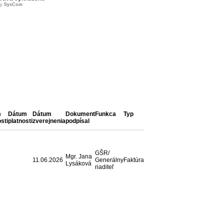
by
SysCom
m
Dátum
Dátum
Dokument
Funkca
Typ
sti
platnosti
zverejnenia
podpísal
GŠR/
Mgr. Jana
11.06.2026
Generálny
Faktúra
Lysáková
riaditeľ