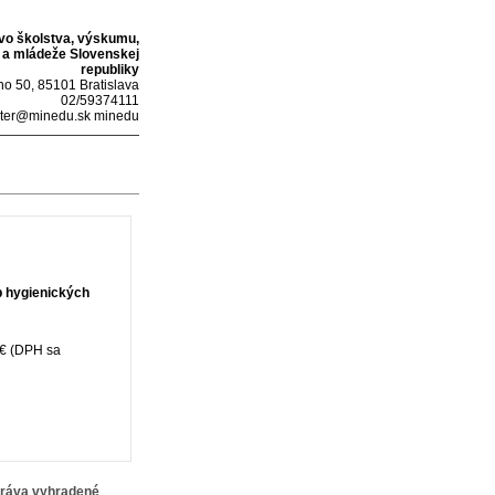
tvo školstva, výskumu,
 a mládeže Slovenskej
republiky
o 50, 85101 Bratislava
02/59374111
ter@minedu.sk minedu
 hygienických
€ (DPH sa
práva vyhradené