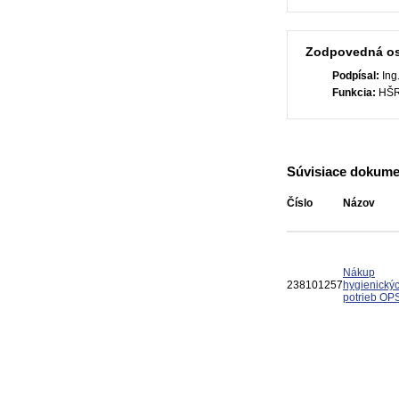
Zodpovedná o
Podpísal:
Ing
Funkcia:
HŠR/
Súvisiace dokume
Číslo
Názov
Nákup
238101257
hygienický
potrieb OP