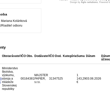
Design by
Aglo solutions
, Powered 
soba
. Mariana Koláriková
Riaditeľ odboru
nty
Obstarávateľ
IČO Obs.
Dodávateľ
IČO Dod.
Kategória
Suma
Dátum
Dátu
účinno
Ministerstvo
školstva,
výskumu,
MAJSTER
1
ch
vývoja a
00164381
PAPIER,
31347525
143,29
03.06.2026
S
mládeže
s.r.o.
€
Slovenskej
republiky