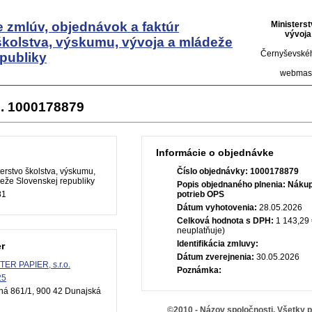
 zmlúv, objednávok a faktúr
Ministers
vývoja
školstva, výskumu, vývoja a mládeže
Černyševskéh
publiky
webmas
. 1000178879
Informácie o objednávke
erstvo školstva, výskumu,
Číslo objednávky:
1000178879
eže Slovenskej republiky
Popis objednaného plnenia:
Nákup
81
potrieb OPS
Dátum vyhotovenia:
28.05.2026
Celková hodnota s DPH:
1 143,29 
neuplatňuje)
Identifikácia zmluvy:
r
Dátum zverejnenia:
30.05.2026
ER PAPIER, s.r.o.
Poznámka:
25
ná 861/1, 900 42 Dunajská
©2010 - Názov spoločnosti, Všetky 