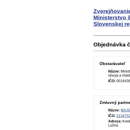
Zverejňovanie
Ministerstvo 
Slovenskej re
Objednávka č
Obstarávateľ
Názov:
Minist
vývoja a mlád
IČO:
001643
Zmluvný partne
Názov:
MAJST
IČO:
313475
Adresa:
Kvet
Lužná